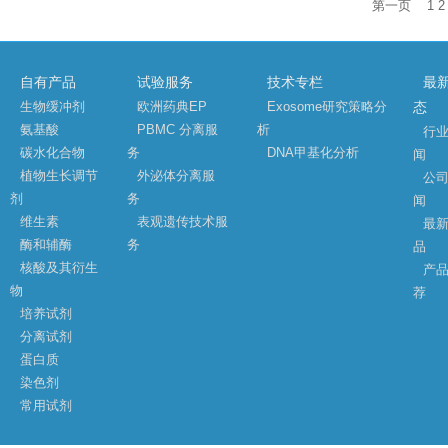
第一页
1
2
自有产品
试验服务
技术专栏
最
生物缓冲剂
欧洲药典EP
Exosome研究策略分
态
氨基酸
PBMC 分离服
析
行
碳水化合物
务
DNA甲基化分析
闻
植物生长调节
外泌体分离服
公
剂
务
闻
维生素
表观遗传技术服
最
酶和辅酶
务
品
核酸及其衍生
产
物
荐
培养试剂
分离试剂
蛋白质
染色剂
常用试剂