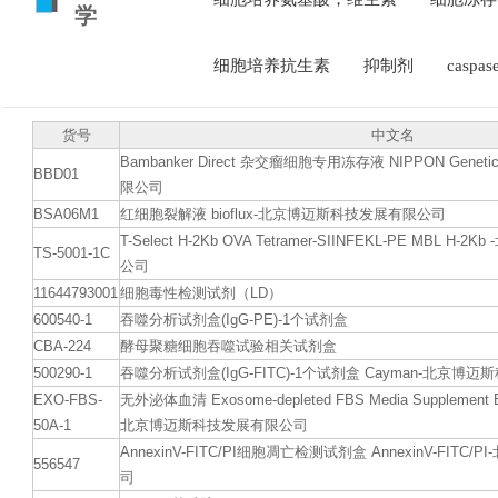
学
细胞培养抗生素
抑制剂
caspa
货号
中文名
Bambanker Direct 杂交瘤细胞专用冻存液 NIPPON Gen
BBD01
限公司
BSA06M1
红细胞裂解液 bioflux-北京博迈斯科技发展有限公司
T-Select H-2Kb OVA Tetramer-SIINFEKL-PE MBL
TS-5001-1C
公司
11644793001
细胞毒性检测试剂（LD）
600540-1
吞噬分析试剂盒(IgG-PE)-1个试剂盒
CBA-224
酵母聚糖细胞吞噬试验相关试剂盒
500290-1
吞噬分析试剂盒(IgG-FITC)-1个试剂盒 Cayman-北京
EXO-FBS-
无外泌体血清 Exosome-depleted FBS Media Supplement Ex
50A-1
北京博迈斯科技发展有限公司
AnnexinV-FITC/PI细胞凋亡检测试剂盒 AnnexinV-FIT
556547
司