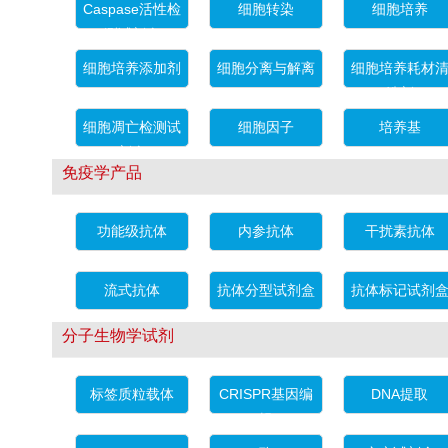
Caspase活性检
细胞转染
细胞培养
测试剂盒
细胞培养添加剂
细胞分离与解离
细胞培养耗材
洗剂
细胞凋亡检测试
细胞因子
培养基
剂盒
免疫学产品
功能级抗体
内参抗体
干扰素抗体
流式抗体
抗体分型试剂盒
抗体标记试剂
分子生物学试剂
标签质粒载体
CRISPR基因编
DNA提取
辑