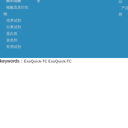
酶和辅酶
务
品
核酸及其衍生
产
物
荐
培养试剂
分离试剂
蛋白质
染色剂
常用试剂
keywords：
ExoQuick-TC
ExoQuick-TC