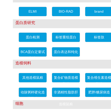
ELMI
BIO-RAD
brand
蛋白质研究
蛋白检测
标签重组蛋白
标签肽
BCA蛋白定量试
蛋白表达和纯化
剂盒
造模饲料
其他造模鼠粮
复合矿物质造模
复合维生素造
鼠粮
鼠粮
动脉粥样硬化造
非酒精性脂肪肝
肥胖/糖尿病造
模鼠粮
（NAFLD/NASH）
模饲料
细胞
造模鼠粮