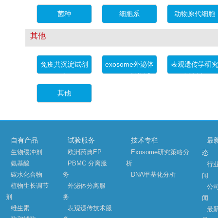
菌种
细胞系
动物原代细胞
其他
免疫共沉淀试剂
exosome外泌体
表观遗传学研
盒
（EV）转染试
试剂盒
剂盒
其他
自有产品
试验服务
技术专栏
最
生物缓冲剂
欧洲药典EP
Exosome研究策略分
态
氨基酸
PBMC 分离服
析
行
碳水化合物
务
DNA甲基化分析
闻
植物生长调节
外泌体分离服
公
剂
务
闻
维生素
表观遗传技术服
最