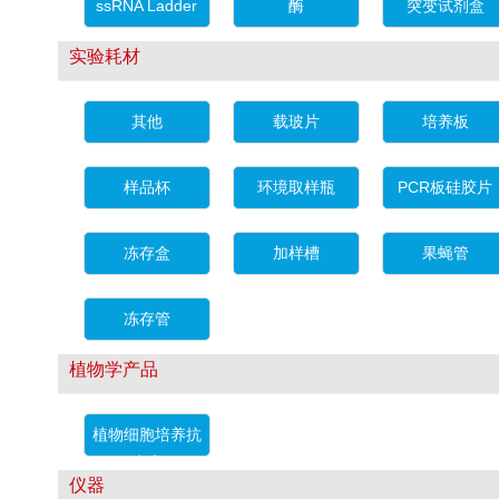
ssRNA Ladder
酶
突变试剂盒
实验耗材
其他
载玻片
培养板
样品杯
环境取样瓶
PCR板硅胶片
冻存盒
加样槽
果蝇管
冻存管
植物学产品
植物细胞培养抗
生素
仪器