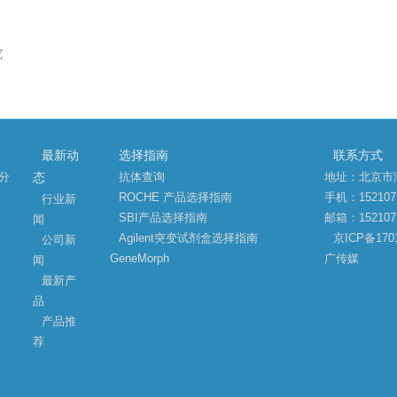
究
最新动
选择指南
联系方式
略分
抗体查询
地址：北京市
态
ROCHE 产品选择指南
手机：152107
行业新
SBI产品选择指南
邮箱：1521071
闻
Agilent突变试剂盒选择指南
京ICP备1701
公司新
GeneMorph
广传媒
闻
最新产
品
产品推
荐