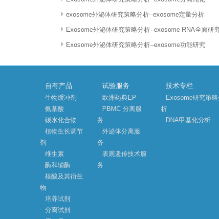
exosome外泌体研究策略分析--exosome定量分析
Exosome外泌体研究策略分析--exosome RNA全面研
Exosome外泌体研究策略分析--exosome功能研究
自有产品
试验服务
技术专栏
生物缓冲剂
欧洲药典EP
Exosome研究策
氨基酸
PBMC 分离服
析
碳水化合物
务
DNA甲基化分析
植物生长调节
外泌体分离服
剂
务
维生素
表观遗传技术服
酶和辅酶
务
核酸及其衍生
物
培养试剂
分离试剂