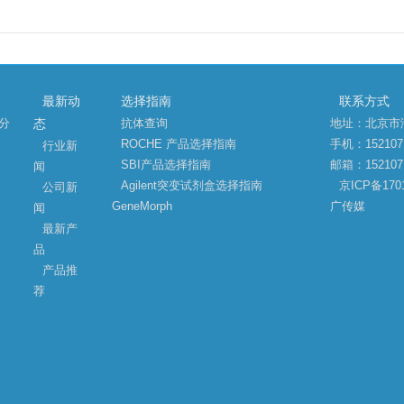
最新动
选择指南
联系方式
略分
抗体查询
地址：北京市
态
ROCHE 产品选择指南
手机：152107
行业新
SBI产品选择指南
邮箱：1521071
闻
Agilent突变试剂盒选择指南
京ICP备1701
公司新
GeneMorph
广传媒
闻
最新产
品
产品推
荐