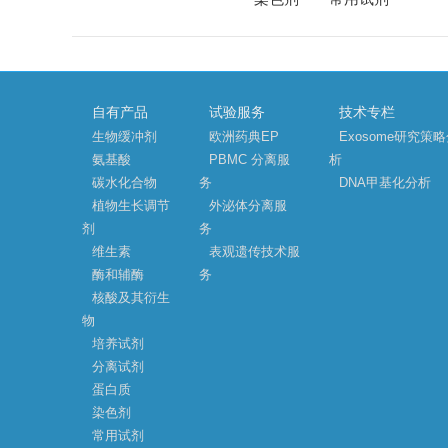
自有产品
试验服务
技术专栏
生物缓冲剂
欧洲药典EP
Exosome研究策
氨基酸
PBMC 分离服
析
碳水化合物
务
DNA甲基化分析
植物生长调节
外泌体分离服
剂
务
维生素
表观遗传技术服
酶和辅酶
务
核酸及其衍生
物
培养试剂
分离试剂
蛋白质
染色剂
常用试剂